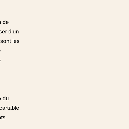
n de
ser d’un
 sont les
e
e
é du
 cartable
nts