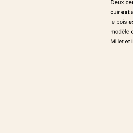
Deux cen
cuir
est
a
le bois
e
modèle
Millet et