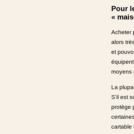
Pour le
« mais
Acheter 
alors trè
et pouvoi
équipent
moyens d
La plupar
S’il est s
protège 
certaine
cartable 