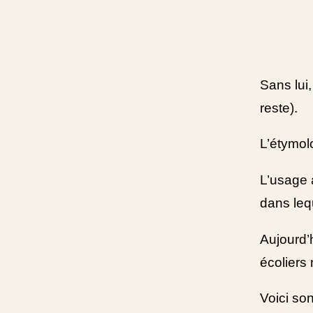
Sans lui
reste).
L’étymolo
L’usage 
dans lequ
Aujourd’h
écoliers 
Voici son