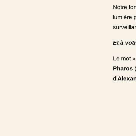
Notre fo
lumière 
surveill
Et à vot
Le mot «
Pharos
(
d’
Alexan