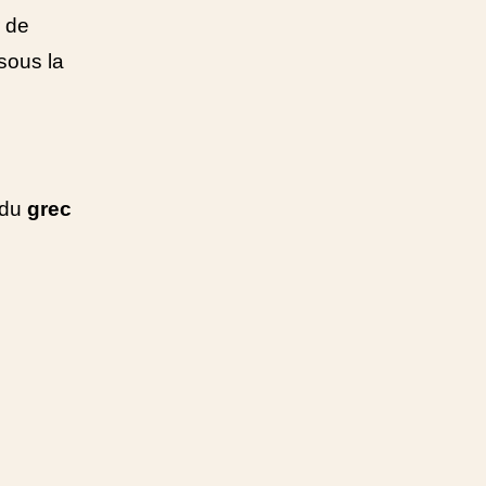
r de
sous la
 du
grec