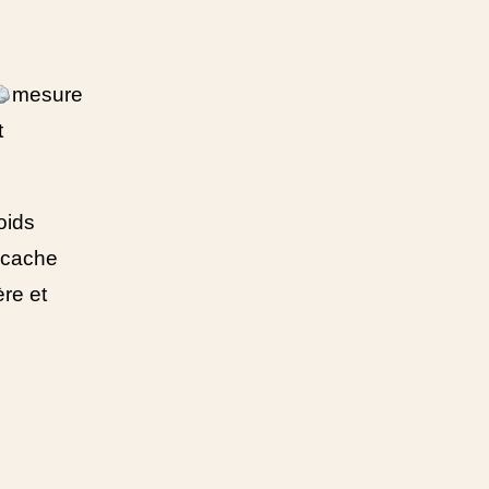
mesure
t
oids
 cache
ère et